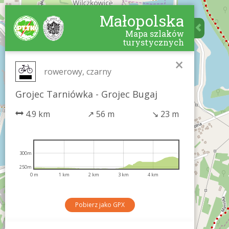
Małopolska
Mapa szlaków
turystycznych
×
rowerowy, czarny
Grojec Tarniówka - Grojec Bugaj
4.9 km
↗
56 m
↘
23 m
300m
250m
0 m
1 km
2 km
3 km
4 km
Pobierz jako GPX