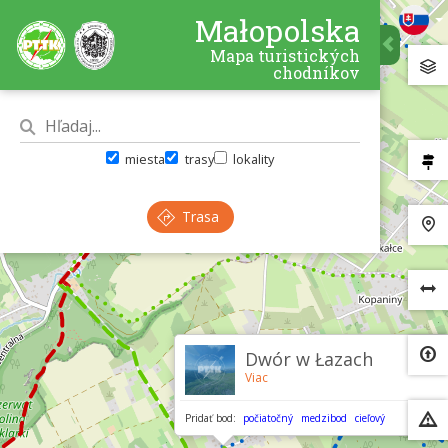
Małopolska
Mapa turistických
chodníkov
miesta
trasy
lokality
Trasa
×
Dwór w Łazach
Viac
Pridať bod:
počiatočný
medzibod
cieľový