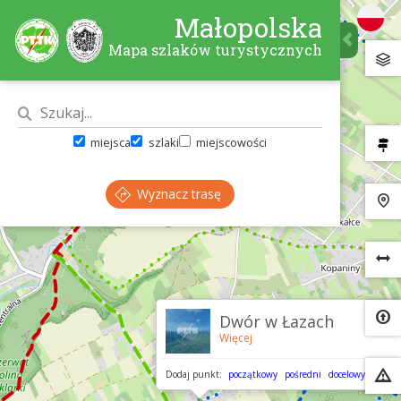
Małopolska
Mapa szlaków turystycznych
miejsca
szlaki
miejscowości
Wyznacz trasę
×
Dwór w Łazach
Więcej
Dodaj punkt:
początkowy
pośredni
docelowy