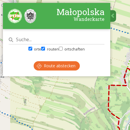
Małopolska
Wanderkarte
orte
routen
ortschaften
Route abstecken