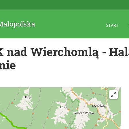
 Malopoľska
ŠTART
nad Wierchomlą - Hal
nie