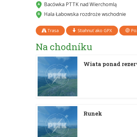
Bacówka PTTK nad Wierchomlą
Hala Łabowska rozdroże wschodnie
Trasa
Stiahnuť ako GPX
Poz
Na chodníku
Wiata ponad reze
Runek