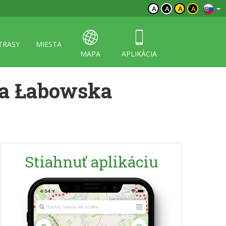
A
A
A
A
TRASY
MIESTA
MAPA
APLIKÁCIA
a Łabowska
Stiahnuť aplikáciu