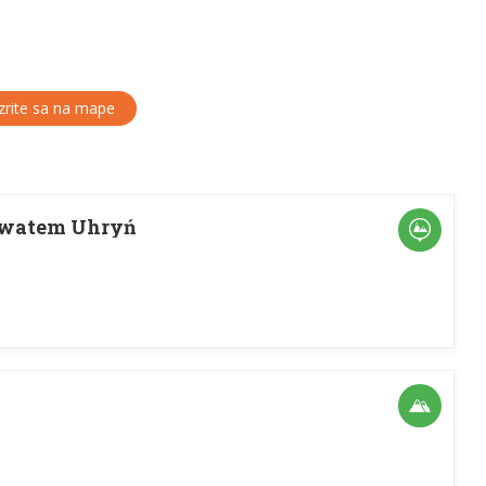
rite sa na mape
rwatem Uhryń