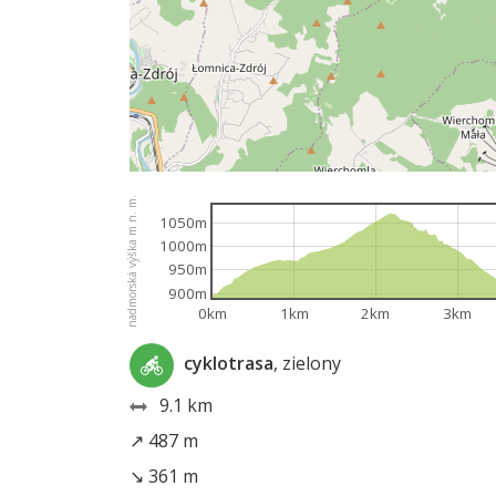
nadmorská výška m n. m.
1050m
1000m
950m
900m
0km
1km
2km
3km
cyklotrasa
, zielony
9.1 km
↗ 487 m
↘ 361 m