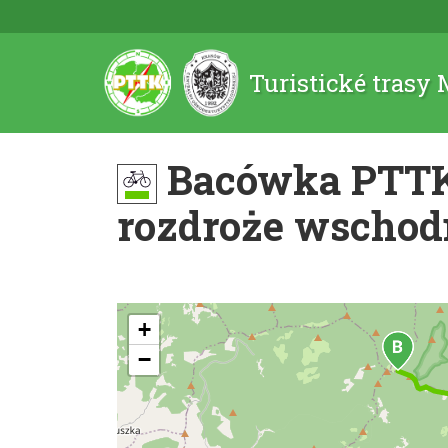
Turistické trasy
Bacówka PTTK 
rozdroże wschod
+
−