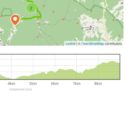
2
Leaflet
|
©
OpenStreetMap
contributors
4km
5km
6km
7km
8km
vzdialenosť (km)