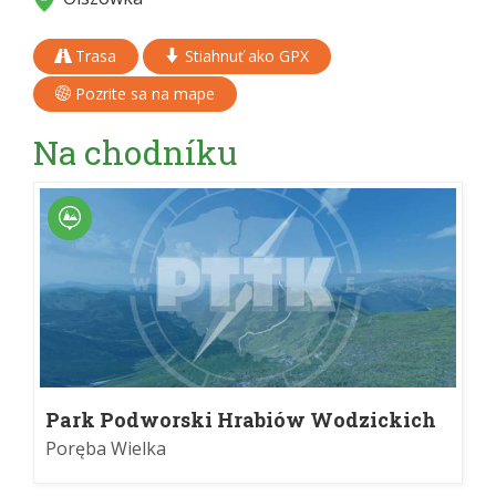
Trasa
Stiahnuť ako GPX
Pozrite sa na mape
Na chodníku
Park Podworski Hrabiów Wodzickich
Poręba Wielka