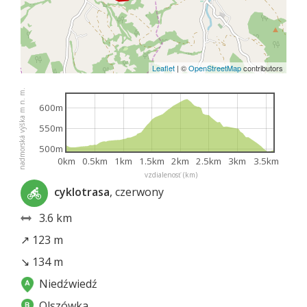
Leaflet
|
©
OpenStreetMap
contributors
nadmorská výška m n. m.
600m
550m
500m
0km
0.5km
1km
1.5km
2km
2.5km
3km
3.5km
vzdialenosť (km)
cyklotrasa
, czerwony
3.6 km
↗ 123 m
↘ 134 m
Niedźwiedź
Olszówka