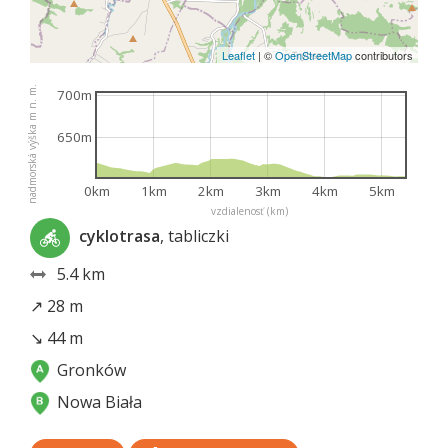
Leaflet
|
©
OpenStreetMap
contributors
nadmorská výška m n. m.
700m
650m
0km
1km
2km
3km
4km
5km
vzdialenosť (km)
cyklotrasa
, tabliczki
5.4 km
↗ 28 m
↘ 44 m
Gronków
Nowa Biała