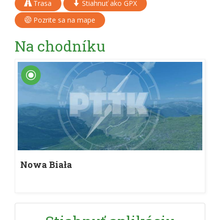
Trasa
Stiahnuť ako GPX
Pozrite sa na mape
Na chodníku
Nowa Biała