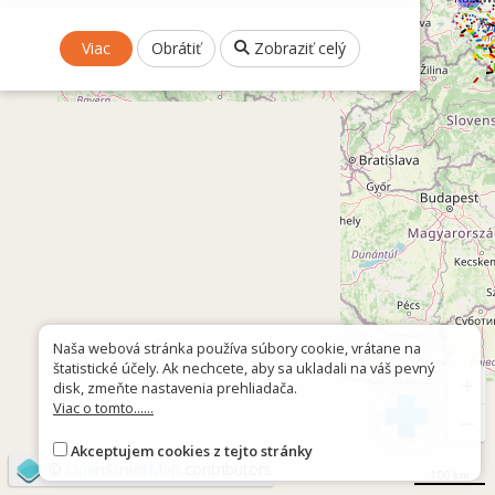
Viac
Obrátiť
Zobraziť celý
Naša webová stránka používa súbory cookie, vrátane na
štatistické účely. Ak nechcete, aby sa ukladali na váš pevný
+
disk, zmeňte nastavenia prehliadača.
Viac o tomto......
−
Akceptujem cookies z tejto stránky
©
OpenStreetMap
contributors
100 km