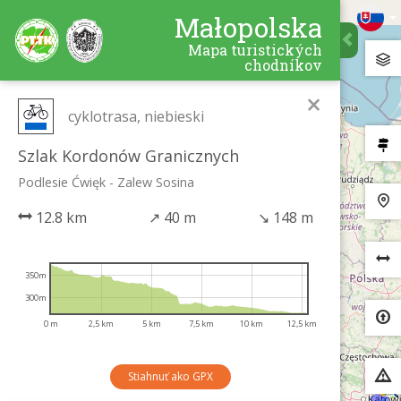
Małopolska
Mapa turistických
chodníkov
×
cyklotrasa, niebieski
Szlak Kordonów Granicznych
Podlesie Ćwięk - Zalew Sosina
12.8 km
↗
40 m
↘
148 m
350m
300m
0 m
2,5 km
5 km
7,5 km
10 km
12,5 km
Stiahnuť ako GPX