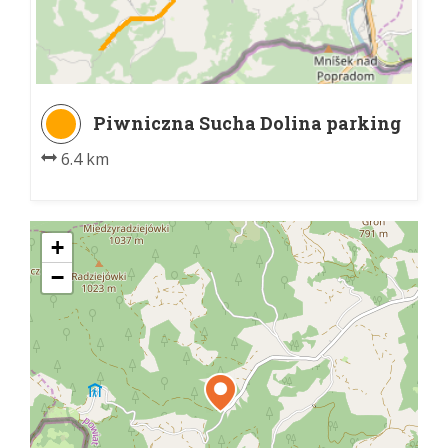
Piwniczna Sucha Dolina parking
- Piwniczna-Zdrój PKP
6.4 km
+
−