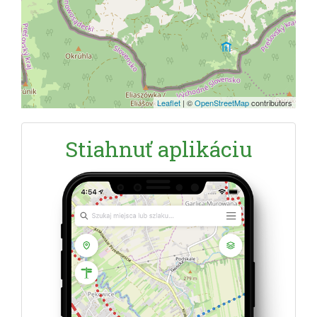
Leaflet
|
©
OpenStreetMap
contributors
Stiahnuť aplikáciu