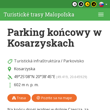
A
A
A
A
Turistické trasy Malopoľska
Togg
navi
Parking końcowy w
Kosarzyskach
Turistická infraštruktúra
/
Parkovisko
Kosarzyska
49°25'08"N
20°38'45"E
(49.419, 20.645929)
602 m n. p. m.
Trasa
Pozrite sa na mape
Na końcu drogi jezdnej w dolinie Czercza, za