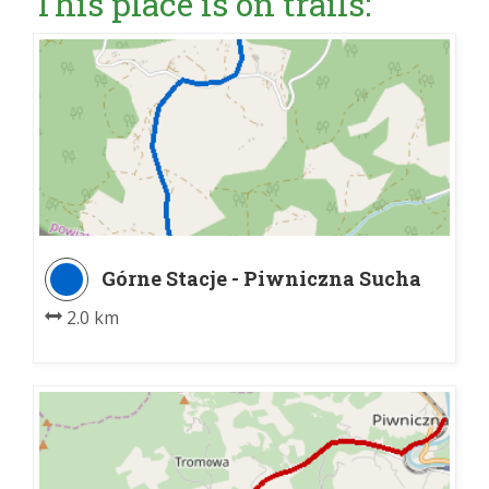
This place is on trails:
Górne Stacje - Piwniczna Sucha
Dolina parking
2.0 km