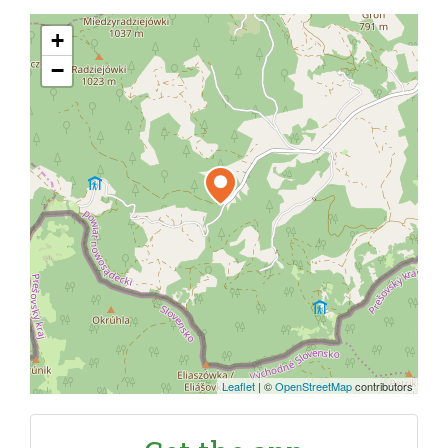
+
−
Leaflet
|
©
OpenStreetMap
contributors