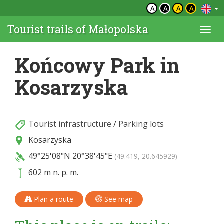
A
A
A
A
Tourist trails of Małopolska
Togg
navi
Końcowy Park in
Kosarzyska
Tourist infrastructure
/
Parking lots
Kosarzyska
49°25'08"N
20°38'45"E
(49.419, 20.645929)
602 m n. p. m.
Plan a route
See map