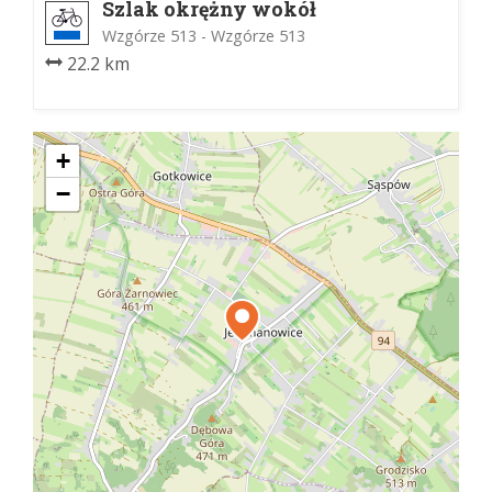
Szlak okrężny wokół
Jerzmanowic
Wzgórze 513 - Wzgórze 513
22.2 km
+
−