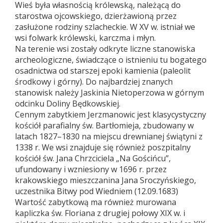
Wieś była własnością królewską, należącą do
starostwa ojcowskiego, dzierżawioną przez
zasłużone rodziny szlacheckie. W XV w. istniał we
wsi folwark królewski, karczma i młyn.
Na terenie wsi zostały odkryte liczne stanowiska
archeologiczne, świadczące o istnieniu tu bogatego
osadnictwa od starszej epoki kamienia (paleolit
środkowy i górny). Do najbardziej znanych
stanowisk należy Jaskinia Nietoperzowa w górnym
odcinku Doliny Będkowskiej.
Cennym zabytkiem Jerzmanowic jest klasycystyczny
kościół parafialny św. Bartłomieja, zbudowany w
latach 1827–1830 na miejscu drewnianej świątyni z
1338 r. We wsi znajduje się również poszpitalny
kościół św. Jana Chrzciciela „Na Gościńcu”,
ufundowany i wzniesiony w 1696 r. przez
krakowskiego mieszczanina Jana Sroczyńskiego,
uczestnika Bitwy pod Wiedniem (12.09.1683)
Wartość zabytkową ma również murowana
kapliczka św. Floriana z drugiej połowy XIX w. i