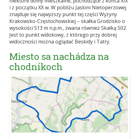
niektóre domy mieszkalne, pochodzące z końca XIX
i z początku XX w. W pobliżu Jaskini Nietoperzowej
znajduje się najwyższy punkt tej części Wyżyny
Krakowsko-Częstochowskiej – skałka Grodzisko o
wysokości 513 m n.p.m., zwana również Skałką 502.
Jest to punkt widokowy, z którego przy dobrej
widoczności można oglądać Beskidy i Tatry.
Miesto sa nachádza na
chodníkoch