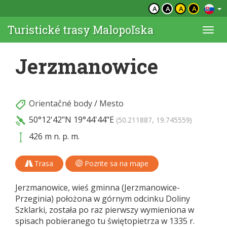
A
A
A
A
Turistické trasy Malopoľska
Togg
navi
Jerzmanowice
Orientačné body
/
Mesto
50°12'42"N
19°44'44"E
(50.211887, 19.745559)
426 m n. p. m.
Trasa
Pozrite sa na mape
Jerzmanowice, wieś gminna (Jerzmanowice-
Przeginia) położona w górnym odcinku Doliny
Szklarki, została po raz pierwszy wymieniona w
spisach pobieranego tu świętopietrza w 1335 r.