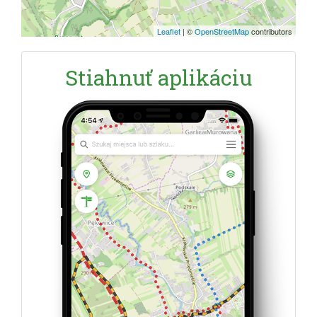
Leaflet
|
©
OpenStreetMap
contributors
Stiahnuť aplikáciu