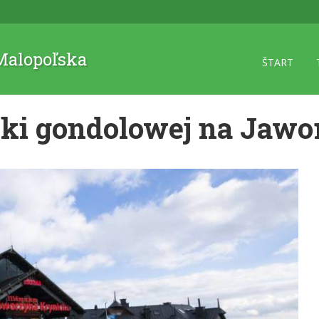
 Malopoľska
ŠTART
ejki gondolowej na Jaw