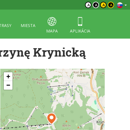
A
A
A
A
TRASY
MIESTA
MAPA
APLIKÁCIA
orzynę Krynicką
+
−