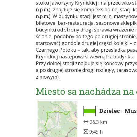
stoku Jaworzyny Krynickiej i na przeciwko 
n.p.m.), znajduje się kompleks dolnej stacji 
n.p.m.). W budynku stacji jest m.in. maszyno
biletowe, bar-restauracja, sezonowe sklepiki 
budynku od strony drogi sprawia wrażenie n
ścianie, podobny do tego po drugiej stronie
startować) gondole drugiej części kolejki – 
Czarnego Potoku – tak, aby przesiadka pasa
Krynickiej następowała wewnątrz budynku.
Przy dolnej stacji znajduje się końcowy prz
a po drugiej stronie drogi rozległy, taraso
zimowym).
Miesto sa nachádza na
Dzielec - Mu
26.3 km
9:45 h