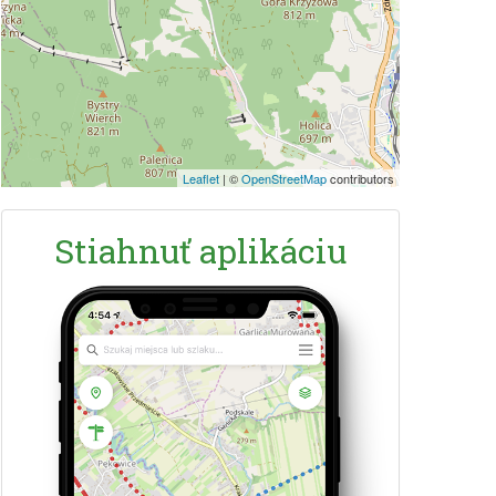
Leaflet
|
©
OpenStreetMap
contributors
Stiahnuť aplikáciu