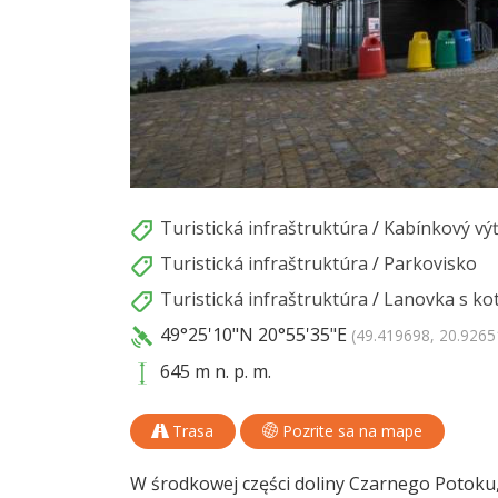
Turistická infraštruktúra
/
Kabínkový vý
Turistická infraštruktúra
/
Parkovisko
Turistická infraštruktúra
/
Lanovka s ko
49°25'10"N
20°55'35"E
(49.419698, 20.9265
645 m n. p. m.
Trasa
Pozrite sa na mape
W środkowej części doliny Czarnego Potoku