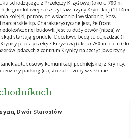
stoku schodzącego z Przełęczy Krzyżowej (około 780 m
kolejki gondolowej na szczyt Jaworzyny Krynickiej (1114 m
wnia kolejki, perony do wsiadania i wysiadania, kasy
narciarskie itp. Charakterystyczne jest, że front
iedokończonej budowli. Jest tu duży otwór (nisza) w
, skąd startują gondole. Docelowo będą tu dojeżdżać (i
z Krynicy przez przełęcz Krzyżową (około 780 m n.p.m.) do
żerów jadących z centrum Krynicy na szczyt Jaworzyny
ystanek autobusowy komunikacji podmiejskiej z Krynicy,
wo ułożony parking (często zatłoczony w sezonie
 chodníkoch
szyna, Dwór Starostów