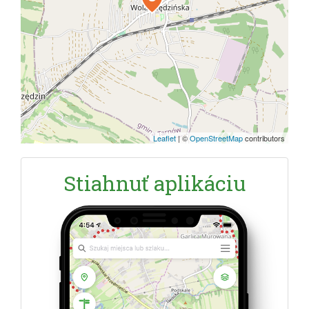
Leaflet
|
©
OpenStreetMap
contributors
Stiahnuť aplikáciu