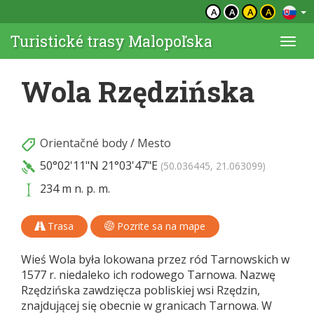
A
A
A
A
Turistické trasy Malopoľska
Togg
navi
Wola Rzędzińska
Orientačné body
/
Mesto
50°02'11"N
21°03'47"E
(50.036445, 21.063099)
234 m n. p. m.
Trasa
Pozrite sa na mape
Wieś Wola była lokowana przez ród Tarnowskich w
1577 r. niedaleko ich rodowego Tarnowa. Nazwę
Rzędzińska zawdzięcza pobliskiej wsi Rzędzin,
znajdującej się obecnie w granicach Tarnowa. W