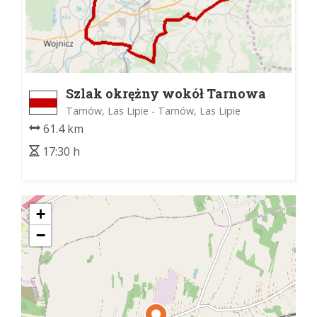
Szlak okrężny wokół Tarnowa
Tarnów, Las Lipie - Tarnów, Las Lipie
61.4 km
17:30 h
+
−