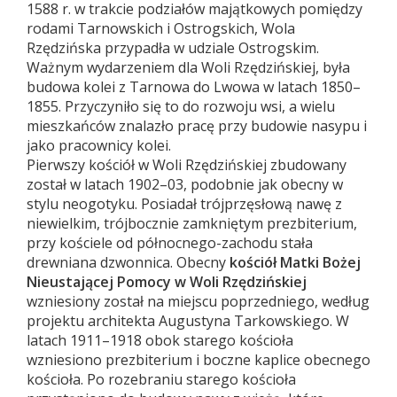
1588 r. w trakcie podziałów majątkowych pomiędzy
rodami Tarnowskich i Ostrogskich, Wola
Rzędzińska przypadła w udziale Ostrogskim.
Ważnym wydarzeniem dla Woli Rzędzińskiej, była
budowa kolei z Tarnowa do Lwowa w latach 1850–
1855. Przyczyniło się to do rozwoju wsi, a wielu
mieszkańców znalazło pracę przy budowie nasypu i
jako pracownicy kolei.
Pierwszy kościół w Woli Rzędzińskiej zbudowany
został w latach 1902–03, podobnie jak obecny w
stylu neogotyku. Posiadał trójprzęsłową nawę z
niewielkim, trójbocznie zamkniętym prezbiterium,
przy kościele od północnego-zachodu stała
drewniana dzwonnica. Obecny
kościół Matki Bożej
Nieustającej Pomocy w Woli Rzędzińskiej
wzniesiony został na miejscu poprzedniego, według
projektu architekta Augustyna Tarkowskiego. W
latach 1911–1918 obok starego kościoła
wzniesiono prezbiterium i boczne kaplice obecnego
kościoła. Po rozebraniu starego kościoła