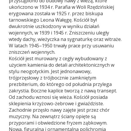
przystąpiono do budowy nawy z wieżą, które
ukończono w 1934 r. Parafia w Woli Rzędzińskiej
erygowana została w 1925 r. przez biskupa
tarnowskiego Leona Wałęgę. Kościół był
dwukrotnie uszkodzony w wyniku działań
wojennych, w 1939 i 1945 r. Zniszczeniu uległy
wtedy dachy, wieżyczka na sygnaturkę oraz witraże.
W latach 1945–1950 trwały prace przy usuwaniu
zniszczeń wojennych.
Kościół jest murowany z cegły wybudowany z
użyciem kamienia do detali architektonicznych w
stylu neogotyckim. Jest jednonawowy,
trójprzęsłowy z trójbocznie zamkniętym
prezbiterium, do którego od południa przylega
zakrystia. Boczne kaplice tworzą z nawą transept.
Od zachodu wznosi się wieża. Kościół posiada
sklepienia krzyżowo-żebrowe i gwiaździste.
Zachodnie przęsło nawy zajęte jest przez chór
muzyczny. Na zewnątrz ściany opięte są
przyporami i obwiedzione fryzem ząbkowym.
Nowa, figuralna i ornamentalna polichromia