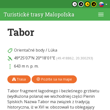
A
A
A
A
Turistické trasy Malopoľska
Togg
navi
Tabor
Orientačné body
/
Lúka
49°25'07"N
20°18'01"E
(49.418862, 20.300293)
643 m n. p. m.
Trasa
Pozrite sa na mape
Tabor fragment łagodnego i bezleśnego grzbietu
(wydłużona polana) we wschodniej części Pienin
Spiskich. Nazwa Tabor ma związek z tradycją
historyczna, iż w XVI w. obozowali tu oblegający