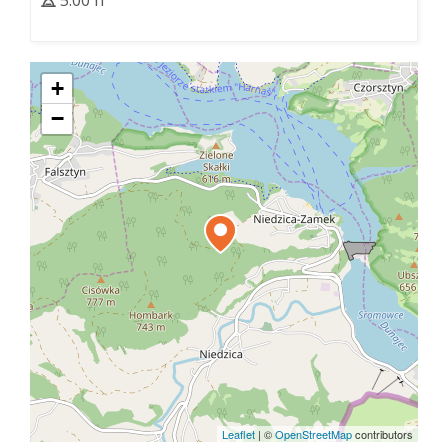
5:00 h
+
−
Leaflet
|
©
OpenStreetMap
contributors