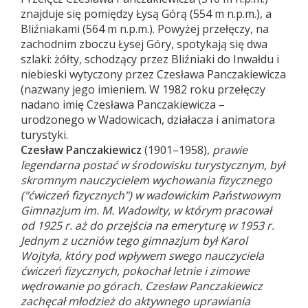
znajduje się pomiędzy Łysą Górą (554 m n.p.m.), a
Bliźniakami (564 m n.p.m.). Powyżej przełęczy, na
zachodnim zboczu Łysej Góry, spotykają się dwa
szlaki: żółty, schodzący przez Bliźniaki do Inwałdu i
niebieski wytyczony przez Czesława Panczakiewicza
(nazwany jego imieniem. W 1982 roku przełęczy
nadano imię Czesława Panczakiewicza –
urodzonego w Wadowicach, działacza i animatora
turystyki.
Czesław Panczakiewicz
(1901–1958),
prawie
legendarna postać w środowisku turystycznym, był
skromnym nauczycielem wychowania fizycznego
("ćwiczeń fizycznych") w wadowickim Państwowym
Gimnazjum im. M. Wadowity, w którym pracował
od 1925 r. aż do przejścia na emeryturę w 1953 r.
Jednym z uczniów tego gimnazjum był Karol
Wojtyła, który pod wpływem swego nauczyciela
ćwiczeń fizycznych, pokochał letnie i zimowe
wędrowanie po górach. Czesław Panczakiewicz
zachęcał młodzież do aktywnego uprawiania