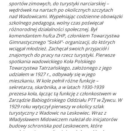
sportów zimowych, do turystyki narciarskiej –
wędrówek na nartach po okolicznych szczytach
nad Wadowicami. Wypełniając codzienne obowiązki
szkolnego pedagoga, wolny czas poświęcał
różnorodnej działalności społecznej. Był
komendantem hufca ZHP, członkiem Towarzystwa
Gimnastycznego "Sokół"- organizacji, do których
wciągał młodzież. Zachęcał swoich przyjaciół i
znajomych do pracy na rzecz turystyki. Pierwsze
spotkania wadowickiego Koła Polskiego
Towarzystwa Tatrzańskiego, założonego z jego
udziałem w 1927 r., odbywały się w jego
mieszkaniu. W kole pełnił różne funkcje –
sekretarza, skarbnika, a w latach 1930-1939
prezesa koła, łącząc tą funkcję z członkostwem w
Zarządzie Babiogórskiego Oddziału PTT w Żywcu. W
1929 roku wytyczył pierwszy w okolicy szlak
turystyczny z Wadowic na Leskowiec. Wraz z
Władysławem Midowiczem należał do inicjatorów
budowy schroniska pod Leskowcem, które