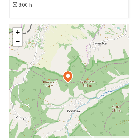
8:00 h
+
−