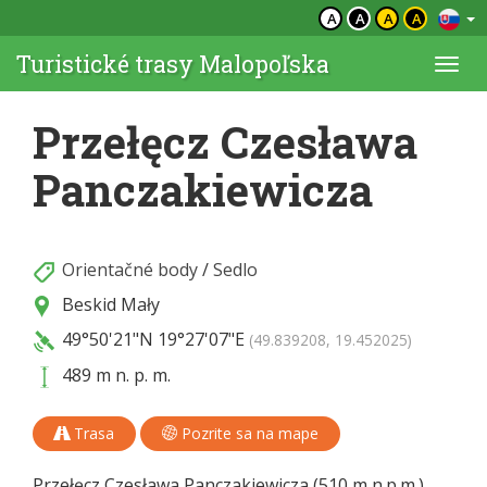
A
A
A
A
Turistické trasy Malopoľska
Togg
navi
Przełęcz Czesława
Panczakiewicza
Orientačné body
/
Sedlo
Beskid Mały
49°50'21"N
19°27'07"E
(49.839208, 19.452025)
489 m n. p. m.
Trasa
Pozrite sa na mape
Przełęcz Czesława Panczakiewicza (510 m n.p.m.)