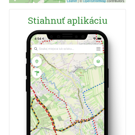
Leaflet
|
©
OpenStreetMap
contributors
Stiahnuť aplikáciu