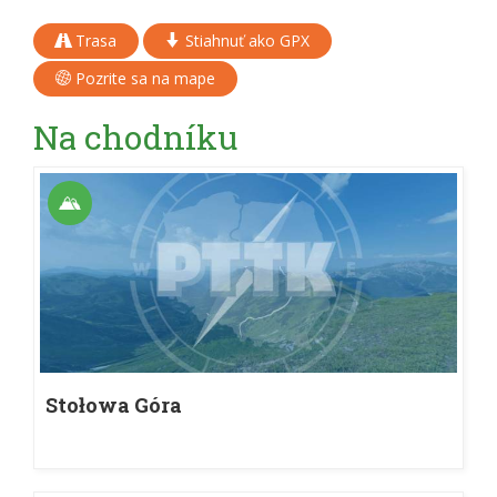
Trasa
Stiahnuť ako GPX
Pozrite sa na mape
Na chodníku
Stołowa Góra