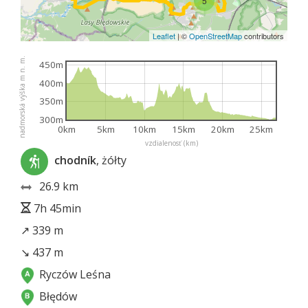
5
Leaflet
|
©
OpenStreetMap
contributors
nadmorská výška m n. m.
450m
400m
350m
300m
0km
5km
10km
15km
20km
25km
vzdialenosť (km)
chodník
, żółty
26.9 km
7h 45min
↗ 339 m
↘ 437 m
Ryczów Leśna
Błędów