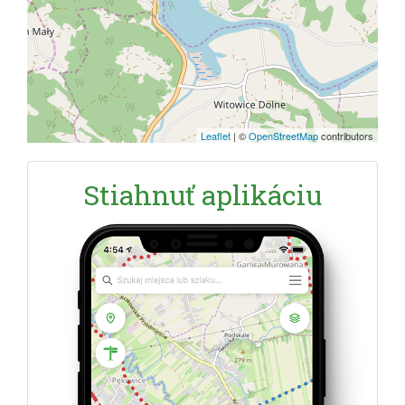
Leaflet
|
©
OpenStreetMap
contributors
Stiahnuť aplikáciu