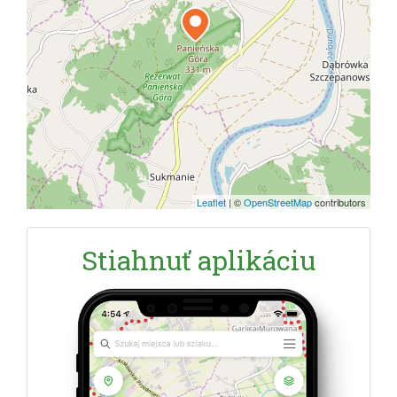
Leaflet
|
©
OpenStreetMap
contributors
Stiahnuť aplikáciu