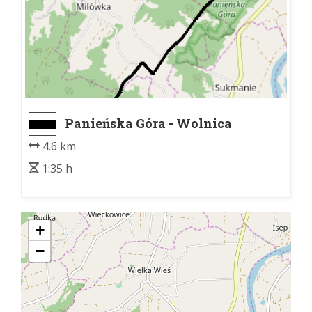
Panieńska Góra - Wolnica
4.6 km
1:35 h
+
−