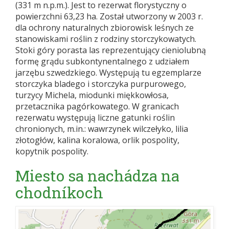
(331 m n.p.m.). Jest to rezerwat florystyczny o
powierzchni 63,23 ha. Został utworzony w 2003 r.
dla ochrony naturalnych zbiorowisk leśnych ze
stanowiskami roślin z rodziny storczykowatych.
Stoki góry porasta las reprezentujący cieniolubną
formę grądu subkontynentalnego z udziałem
jarzębu szwedzkiego. Występują tu egzemplarze
storczyka bladego i storczyka purpurowego,
turzycy Michela, miodunki miękkowłosa,
przetacznika pagórkowatego. W granicach
rezerwatu występują liczne gatunki roślin
chronionych, m.in.: wawrzynek wilczełyko, lilia
złotogłów, kalina koralowa, orlik pospolity,
kopytnik pospolity.
Miesto sa nachádza na
chodníkoch