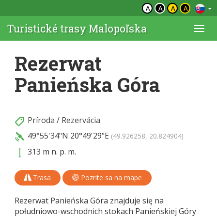
A
A
A
A
Turistické trasy Malopoľska
Togg
navi
Rezerwat
Panieńska Góra
Príroda
/
Rezervácia
49°55'34"N
20°49'29"E
(49.926258, 20.824904)
313 m n. p. m.
Trasa
Pozrite sa na mape
Rezerwat Panieńska Góra znajduje się na
południowo-wschodnich stokach Panieńskiej Góry