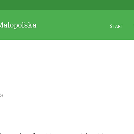
 Malopoľska
ŠTART
5)