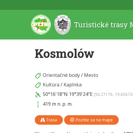
Turistické trasy
Kosmolów
Orientačné body
/
Mesto
Kultúra
/
Kaplnka
50°16'18"N
19°39'24"E
(50.27176, 19.65673
419 m n. p. m.
Trasa
Pozrite sa na mape