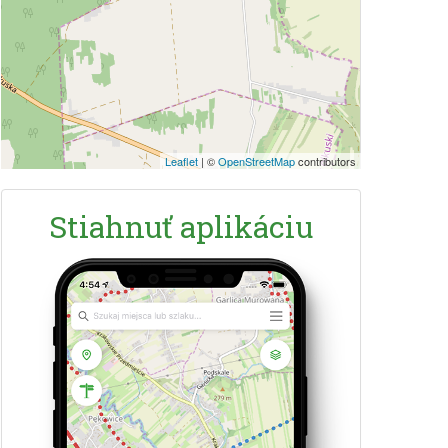
Leaflet
|
©
OpenStreetMap
contributors
Stiahnuť aplikáciu