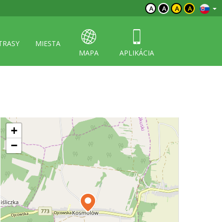
A
A
A
A
TRASY
MIESTA
MAPA
APLIKÁCIA
+
−