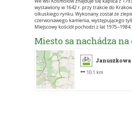
We wsi Kosmolów znajduje się kaplica z 1793
wystawiony w 1642 r. przy trakcie do Krakowa
olkuskiego rynku. Wykonany został ze zlep
czerwonawego kamienia, występującego tylko
Miejscowy kościół pochodzi z lat 1975–1984.
Miesto sa nachádza na
Januszkowa G
10.1 km