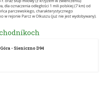
 r. oraz słup milowy (z krzyżem w zwieńczeniu)
, dla oznaczenia odległości 1 mili polskiej (7 km) od
ieńca parczewskiego, charakterystycznego
 w rejonie Parcz w Olkuszu (już nie jest wydobywany).
 chodníkoch
óra - Sieniczno D94