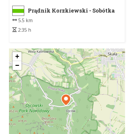
Prądnik Korzkiewski - Sobótka
(szl. ziel.) - Dolina Sąspowska
5.5 km
2:35 h
+
−