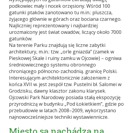
podkowiec mały i nocek orzęsiony. Wśród 100
gatunki ptaków zanotowano tu m.in.: pluszcza,
żyjącego głównie w górach oraz bociana czarnego.
Najliczniej reprezentowany i najbardziej
urozmaicony jest świat owadów, liczący około 7000
gatunków.
Na terenie Parku znajdują się liczne zabytki
architektury, m.in.: tzw. „orle gniazda” (zamek w
Pieskowej Skale i ruiny zamku w Ojcowie) – ogniwa
średniowiecznego systemu obronnego
chroniącego północno-zachodnią. granicę Polski.
Interesującym architektonicznie założeniem z
końca XVII w. jest zespół tzw. Pustelni bł. Salomei w
Grodzisku, dawny klasztor zakonu klarysek.
Ojcowski Park Narodowy posiada stałą ekspozycję
przyrodniczą w budynku „Pod Łokietkiem”, gdzie po
przebudowie w latach 2008–2009, wykorzystano
najnowocześniejsze techniki wystawiennicze.
Miesto sa nachádza na