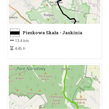
Pieskowa Skała - Jaskinia
Łokietka
13.4 km
4:45 h