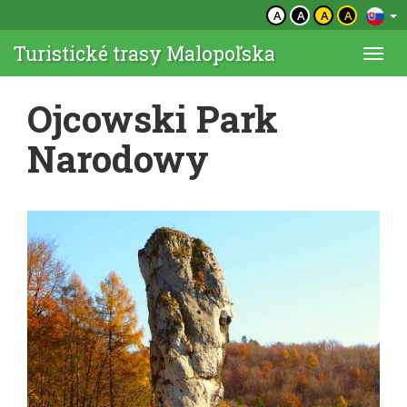
A
A
A
A
Turistické trasy Malopoľska
Togg
navi
Ojcowski Park
Narodowy