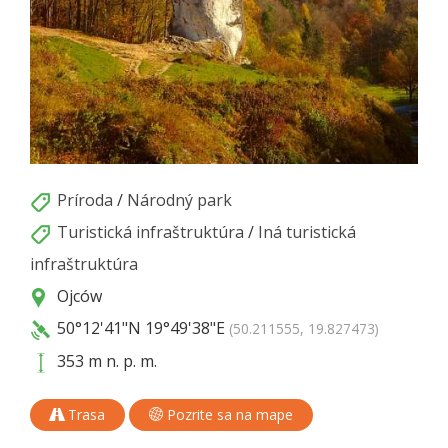
Príroda
/
Národný park
Turistická infraštruktúra
/
Iná turistická
infraštruktúra
Ojców
50°12'41"N
19°49'38"E
(50.211555, 19.827473)
353 m n. p. m.
Trasa
Pozrite sa na mape