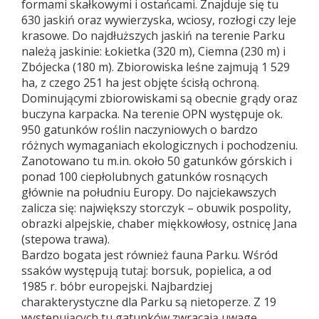
formami skałkowymi i ostańcami. Znajduje się tu
630 jaskiń oraz wywierzyska, wciosy, rozłogi czy leje
krasowe. Do najdłuższych jaskiń na terenie Parku
należą jaskinie: Łokietka (320 m), Ciemna (230 m) i
Zbójecka (180 m). Zbiorowiska leśne zajmują 1 529
ha, z czego 251 ha jest objęte ścisłą ochroną.
Dominującymi zbiorowiskami są obecnie grądy oraz
buczyna karpacka. Na terenie OPN występuje ok.
950 gatunków roślin naczyniowych o bardzo
różnych wymaganiach ekologicznych i pochodzeniu.
Zanotowano tu m.in. około 50 gatunków górskich i
ponad 100 ciepłolubnych gatunków rosnących
głównie na południu Europy. Do najciekawszych
zalicza się: największy storczyk – obuwik pospolity,
obrazki alpejskie, chaber miękkowłosy, ostnicę Jana
(stepowa trawa).
Bardzo bogata jest również fauna Parku. Wśród
ssaków występują tutaj: borsuk, popielica, a od
1985 r. bóbr europejski. Najbardziej
charakterystyczne dla Parku są nietoperze. Z 19
występujących tu gatunków zwracają uwagę