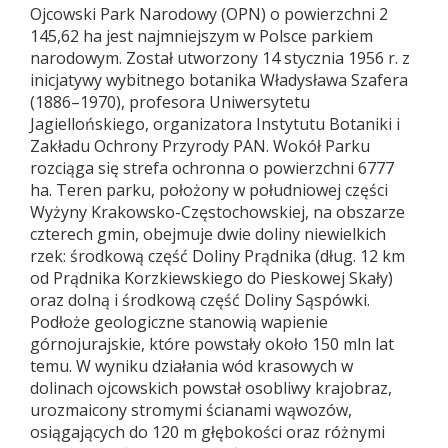
Ojcowski Park Narodowy (OPN) o powierzchni 2
145,62 ha jest najmniejszym w Polsce parkiem
narodowym. Został utworzony 14 stycznia 1956 r. z
inicjatywy wybitnego botanika Władysława Szafera
(1886–1970), profesora Uniwersytetu
Jagiellońskiego, organizatora Instytutu Botaniki i
Zakładu Ochrony Przyrody PAN. Wokół Parku
rozciąga się strefa ochronna o powierzchni 6777
ha. Teren parku, położony w południowej części
Wyżyny Krakowsko-Częstochowskiej, na obszarze
czterech gmin, obejmuje dwie doliny niewielkich
rzek: środkową część Doliny Prądnika (dług. 12 km
od Prądnika Korzkiewskiego do Pieskowej Skały)
oraz dolną i środkową część Doliny Sąspówki.
Podłoże geologiczne stanowią wapienie
górnojurajskie, które powstały około 150 mln lat
temu. W wyniku działania wód krasowych w
dolinach ojcowskich powstał osobliwy krajobraz,
urozmaicony stromymi ścianami wąwozów,
osiągających do 120 m głębokości oraz różnymi