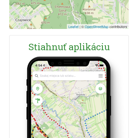
Leaflet
|
©
OpenStreetMap
contributors
Stiahnuť aplikáciu