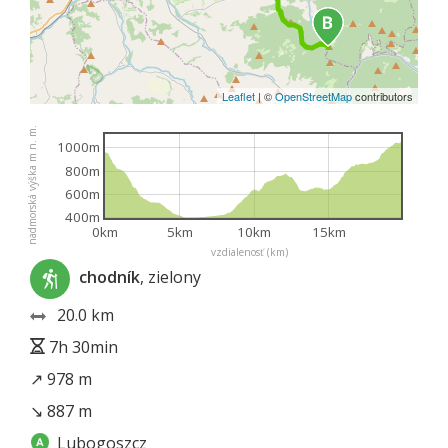
Leaflet
|
©
OpenStreetMap
contributors
nadmorská výška m n. m.
1000m
800m
600m
400m
0km
5km
10km
15km
vzdialenosť (km)
chodník
, zielony
20.0 km
7h 30min
↗ 978 m
↘ 887 m
Lubogoszcz