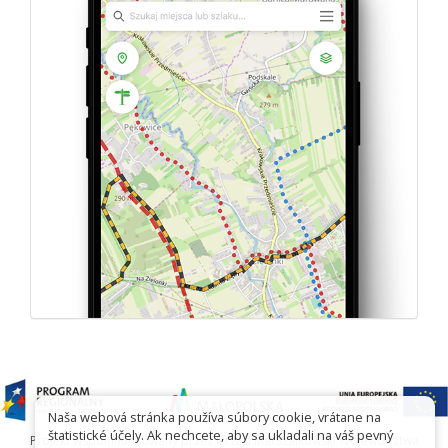
Naša webová stránka používa súbory cookie, vrátane na
štatistické účely. Ak nechcete, aby sa ukladali na váš pevný
Projekt współfinansowany przez Urząd Marszałkowski Województwa