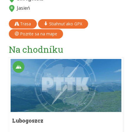
Jasień
Trasa
Stiahnuť ako GPX
Pozrite sa na mape
Na chodníku
Lubogoszcz