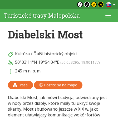
A
A
A
A
Turistické trasy Malopoľska
Togg
navi
Diabelski Most
Kultúra
/
Ďalší historický objekt
50°03'11"N
19°54'04"E
(50.053295, 19.901177)
245 m n. p. m.
Trasa
Pozrite sa na mape
Diabelski Most, jak mówi tradycja, odwiedzany jest
w nocy przez diabły, które miały tu ukryć swoje
skarby. Most zbudowano jeszcze w XIX w. jako
element ułatwiający komunikację wokół fortów