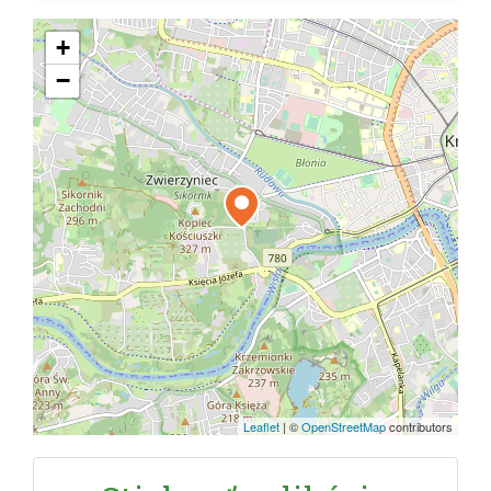
+
−
Leaflet
|
©
OpenStreetMap
contributors