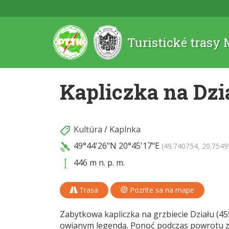
Turistické trasy
Kapliczka na Dzi
Kultúra
/
Kaplnka
49°44'26"N
20°45'17"E
(49.740754, 20.7549
446 m n. p. m.
Trasa
Pozrite sa na mape
Zabytkowa kapliczka na grzbiecie Działu (455
owianym legendą. Ponoć podczas powrotu ze