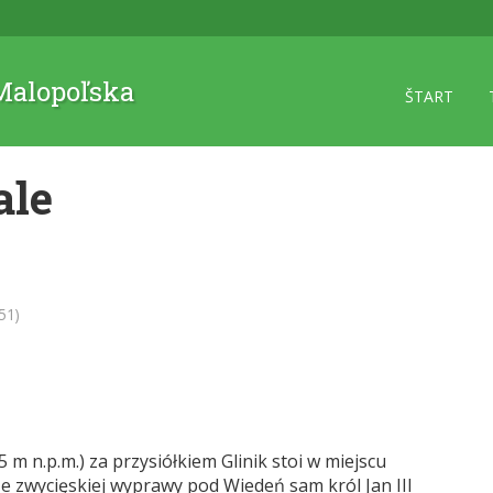
 Malopoľska
ŠTART
ale
51)
 m n.p.m.) za przysiółkiem Glinik stoi w miejscu
 zwycięskiej wyprawy pod Wiedeń sam król Jan III