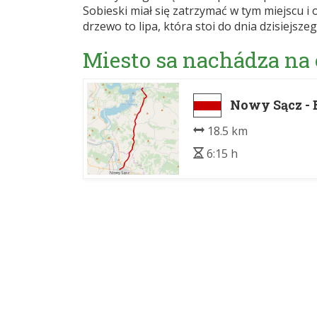
Sobieski miał się zatrzymać w tym miejscu 
drzewo to lipa, która stoi do dnia dzisiejsze
Miesto sa nachádza na
Nowy Sącz -
18.5 km
6:15 h