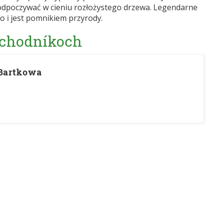
i odpoczywać w cieniu rozłożystego drzewa. Legendarne
go i jest pomnikiem przyrody.
 chodníkoch
 Bartkowa