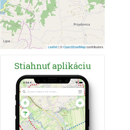
Leaflet
|
©
OpenStreetMap
contributors
Stiahnuť aplikáciu