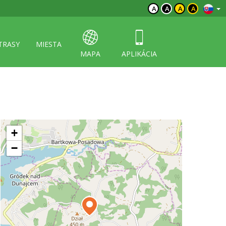
A
A
A
A
TRASY
MIESTA
MAPA
APLIKÁCIA
+
−