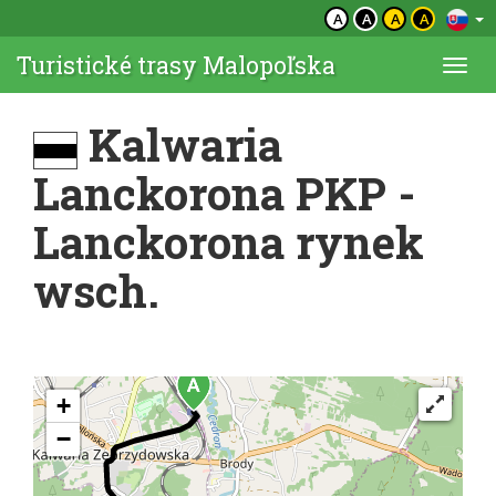
A
A
A
A
Turistické trasy Malopoľska
Togg
navi
Kalwaria
Lanckorona PKP -
Lanckorona rynek
wsch.
+
−