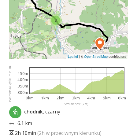
3
Leaflet
|
©
OpenStreetMap
contributors
nadmorská výška m n. m.
450m
400m
350m
300m
0km
1km
2km
3km
4km
5km
6km
vzdialenosť (km)
chodník
, czarny
6.1 km
2h 10min
(2h w przeciwnym kierunku)