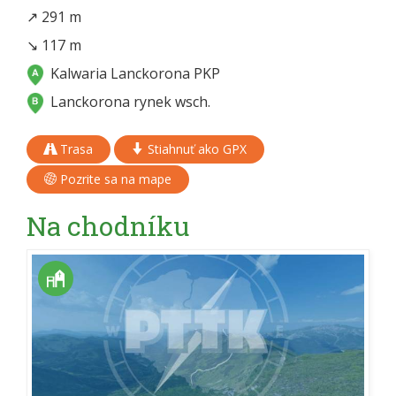
↗ 291 m
↘ 117 m
Kalwaria Lanckorona PKP
Lanckorona rynek wsch.
Trasa
Stiahnuť ako GPX
Pozrite sa na mape
Na chodníku