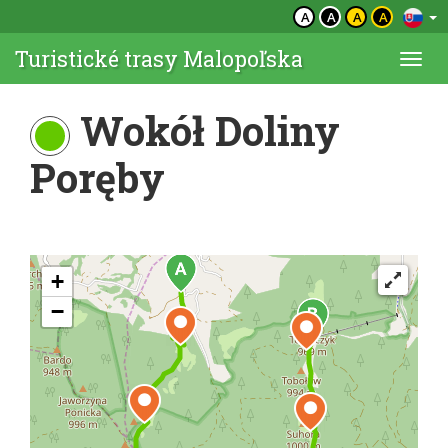
A
A
A
A
Turistické trasy Malopoľska
Togg
navi
Wokół Doliny
Poręby
+
−