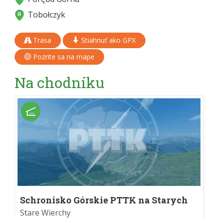
Tobołczyk
Trasa
Stiahnuť ako GPX
Pozrite sa na mape
Na chodníku
Schronisko Górskie PTTK na Starych
Wierchach im. Czesława Trybowskiego
Stare Wierchy