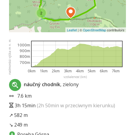
2
Leaflet
|
©
OpenStreetMap
contributors
nadmorská výška m n. m.
1000m
900m
800m
700m
0km
1km
2km
3km
4km
5km
6km
7km
vzdialenosť (km)
náučný chodník
, zielony
7.6 km
3h 15min
(2h 50min w przeciwnym kierunku)
↗ 582 m
↘ 249 m
Poręba Górna