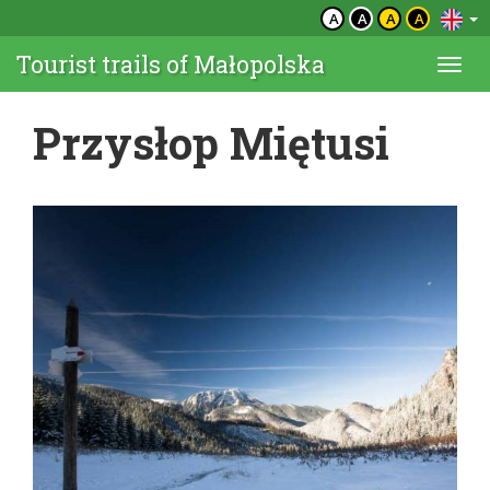
A
A
A
A
Tourist trails of Małopolska
Togg
navi
Przysłop Miętusi