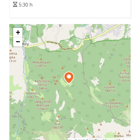
5:30 h
+
−