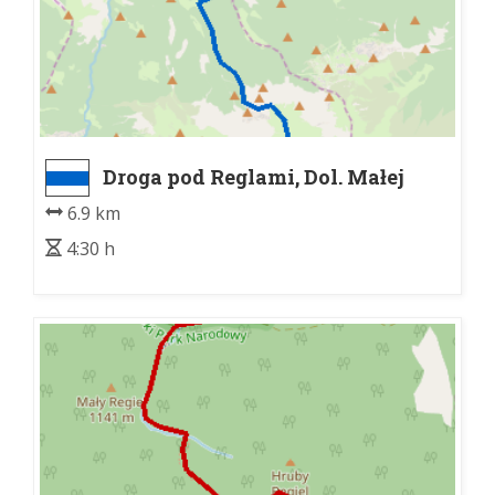
Droga pod Reglami, Dol. Małej
Łąki - Małołączniak
6.9 km
4:30 h