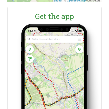
Leaflet
|
©
OpenStreetMap
contributors
Get the app