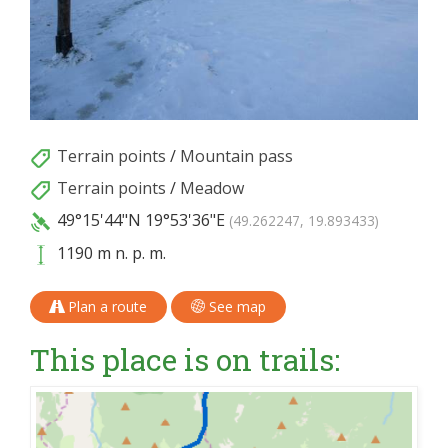
Terrain points
/
Mountain pass
Terrain points
/
Meadow
49°15'44"N
19°53'36"E
(49.262247, 19.893433)
1190 m n. p. m.
Plan a route
See map
This place is on trails: