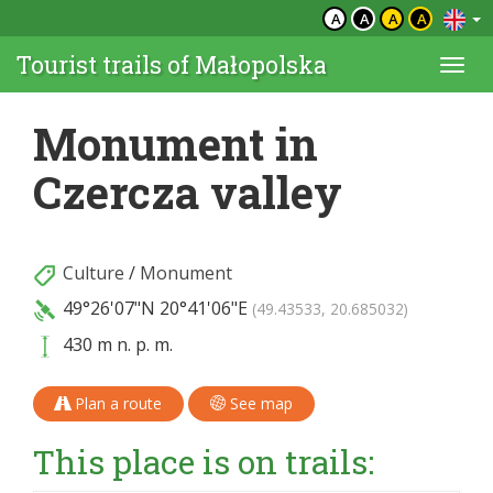
A
A
A
A
Tourist trails of Małopolska
Togg
navi
Monument in
Czercza valley
Culture
/
Monument
49°26'07"N
20°41'06"E
(49.43533, 20.685032)
430 m n. p. m.
Plan a route
See map
This place is on trails: