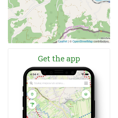
Leaflet
|
©
OpenStreetMap
contributors
Get the app