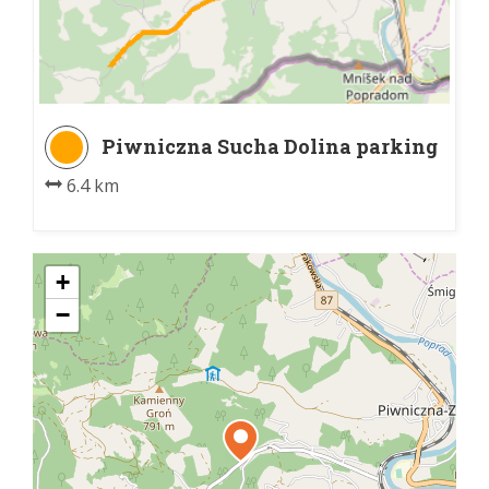
Piwniczna Sucha Dolina parking
- Piwniczna-Zdrój PKP
6.4 km
+
−