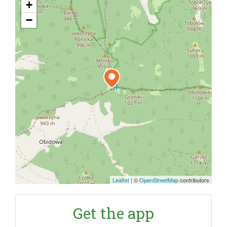
+
−
Leaflet
|
©
OpenStreetMap
contributors
Get the app