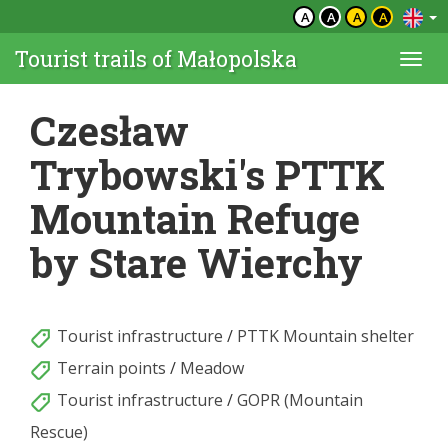
A
A
A
A
Tourist trails of Małopolska
Togg
navi
Czesław
Trybowski's PTTK
Mountain Refuge
by Stare Wierchy
Tourist infrastructure
/
PTTK Mountain shelter
Terrain points
/
Meadow
Tourist infrastructure
/
GOPR (Mountain
Rescue)