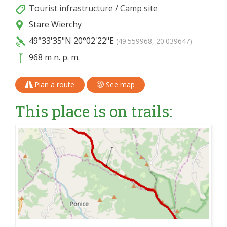
Tourist infrastructure
/
Camp site
Stare Wierchy
49°33'35"N
20°02'22"E
(49.559968, 20.039647)
968 m n. p. m.
Plan a route
See map
This place is on trails: