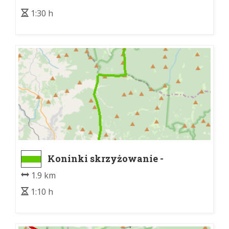
1:30 h
Koninki skrzyżowanie -
Jaworzyna Porębska - granica
1.9 km
GPN
1:10 h