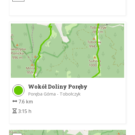
Spytkowicka
Wokół Doliny Poręby
Poręba Górna - Tobołczyk
7.6 km
3:15 h