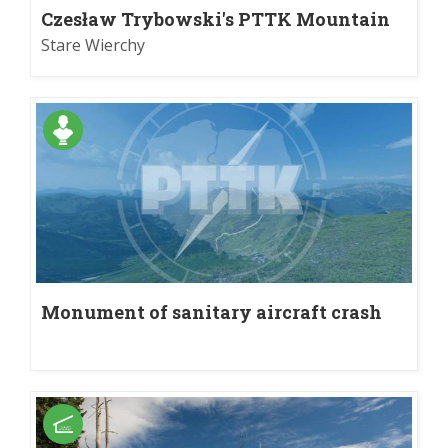
Czesław Trybowski's PTTK Mountain
Refuge by Stare Wierchy
Stare Wierchy
Monument of sanitary aircraft crash