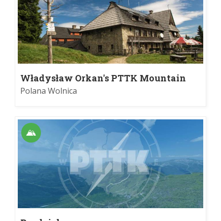
Władysław Orkan's PTTK Mountain
Refuge on Turbacz
Polana Wolnica