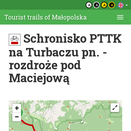
A
A
A
A
Tourist trails of Małopolska
Togg
navi
Schronisko PTTK
na Turbaczu pn. -
rozdroże pod
Maciejową
+
−