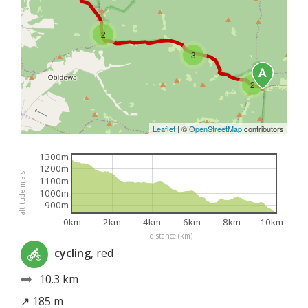
2
3
2
Leaflet
|
©
OpenStreetMap
contributors
1300m
1200m
altitude m a.s.l.
1100m
1000m
900m
0km
2km
4km
6km
8km
10km
distance (km)
cycling
, red
10.3 km
↗ 185 m