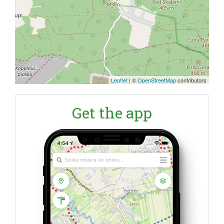
Leaflet
|
©
OpenStreetMap
contributors
Get the app