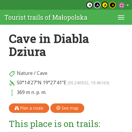
A
A
A
A
Tourist trails of Małopolska
Togg
navi
Cave in Diabla
Dziura
Nature
/
Cave
50°14'27"N
19°27'41"E
(50.240932, 19.46163)
369 m n. p. m.
Plan a route
See map
This place is on trails: