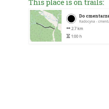
This place is on trails:
Do cmentarza
Radocyna - cmenta
2.7 km
1:00 h