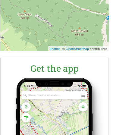
Leaflet
|
©
OpenStreetMap
contributors
Get the app