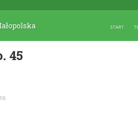
 Małopolska
START
T
. 45
53)