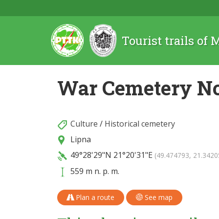
Tourist trails of
War Cemetery No
Culture
/
Historical cemetery
Lipna
49°28'29"N
21°20'31"E
(49.474793, 21.3420
559 m n. p. m.
Plan a route
See map