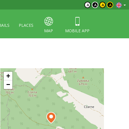
A
A
A
A
RAILS
PLACES
MAP
MOBILE APP
+
−