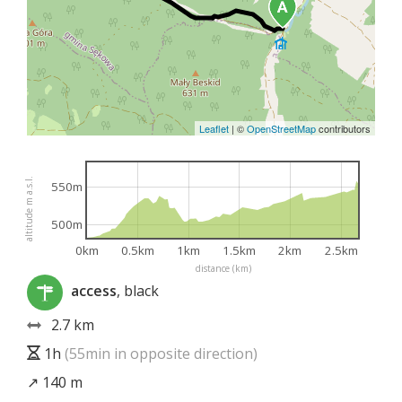
Leaflet
|
©
OpenStreetMap
contributors
altitude m a.s.l.
550m
500m
0km
0.5km
1km
1.5km
2km
2.5km
distance (km)
access
, black
2.7 km
1h
(55min in opposite direction)
↗ 140 m