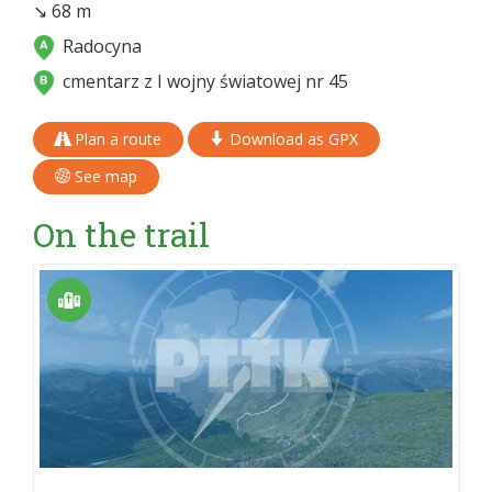
↘ 68 m
Radocyna
cmentarz z I wojny światowej nr 45
Plan a route
Download as GPX
See map
On the trail