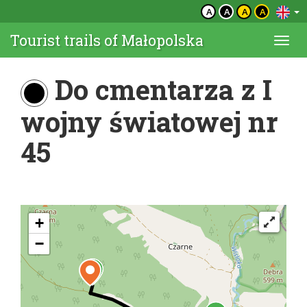
A
A
A
A
Tourist trails of Małopolska
Togg
navi
Do cmentarza z I
wojny światowej nr
45
+
−