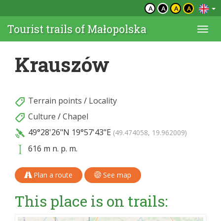
A
A
A
A
Tourist trails of Małopolska
Togg
navi
Krauszów
Terrain points
/
Locality
Culture
/
Chapel
49°28'26"N
19°57'43"E
(49.474058, 19.962009)
616 m n. p. m.
Plan a route
See map
This place is on trails: