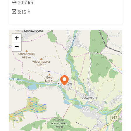
20.7 km
6:15 h
+
−