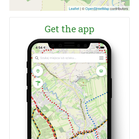
Leaflet
|
©
OpenStreetMap
contributors
Get the app