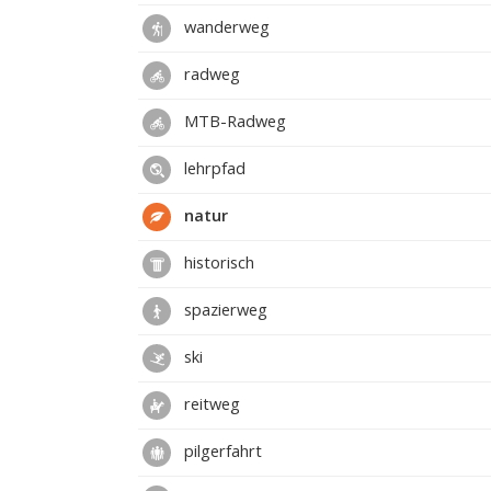
wanderweg
radweg
MTB-Radweg
lehrpfad
natur
historisch
spazierweg
ski
reitweg
pilgerfahrt