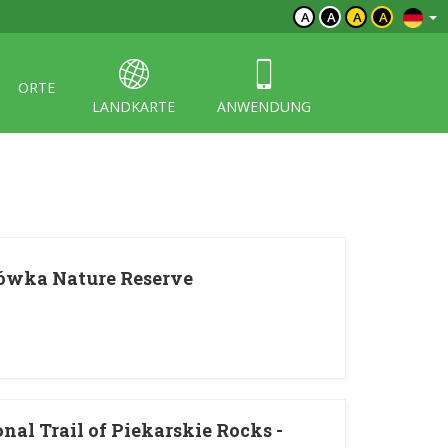
A
A
A
A
ORTE
LANDKARTE
ANWENDUNG
sówka Nature Reserve
al Trail of Piekarskie Rocks -