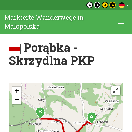
A
A
A
A
Markierte Wanderwege in
Togg
Malopolska
navi
Porąbka -
Skrzydlna PKP
+
−