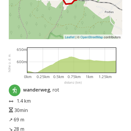
Leaflet
|
©
OpenStreetMap
contributors
650m
höhe ü. d. m.
600m
0km
0.25km
0.5km
0.75km
1km
1.25km
distanz (km)
wanderweg
, rot
1.4 km
30min
↗ 69 m
↘ 28 m