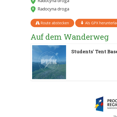
Radocyna droga
Radocyna droga
Route abstecken
Als GPX herunterl
Auf dem Wanderweg
Students' Tent Ba
Th