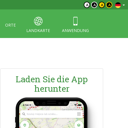
A
A
A
A
ORTE
LANDKARTE
ANWENDUNG
Laden Sie die App
herunter