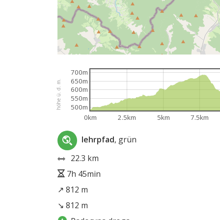
700m
650m
höhe ü. d. m.
600m
550m
500m
0km
2.5km
5km
7.5km
lehrpfad
, grün
22.3 km
7h 45min
↗ 812 m
↘ 812 m