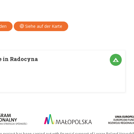
aden
Siehe auf der Karte
se in Radocyna
e project has been carried out with financial support of Lesser Poland Voivods