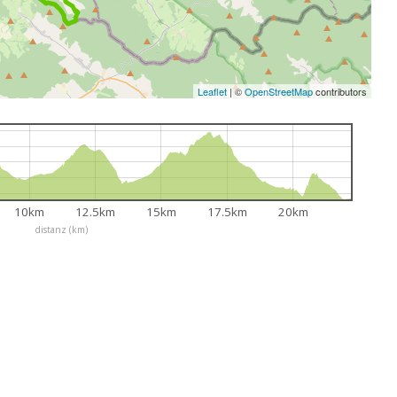
Leaflet
|
©
OpenStreetMap
contributors
10km
12.5km
15km
17.5km
20km
distanz (km)