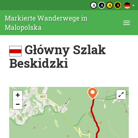
A
A
A
A
Markierte Wanderwege in
Togg
Malopolska
navi
Główny Szlak
Beskidzki
+
−