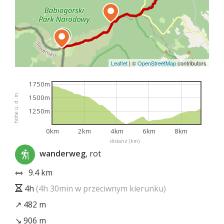
Leaflet
|
©
OpenStreetMap
contributors
1750m
höhe ü. d. m.
1500m
1250m
0km
2km
4km
6km
8km
distanz (km)
wanderweg
, rot
9.4 km
4h
(4h 30min w przeciwnym kierunku)
↗ 482 m
↘ 906 m