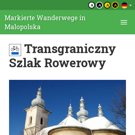
A
A
A
A
Markierte Wanderwege in
Togg
Malopolska
navi
Transgraniczny
Szlak Rowerowy