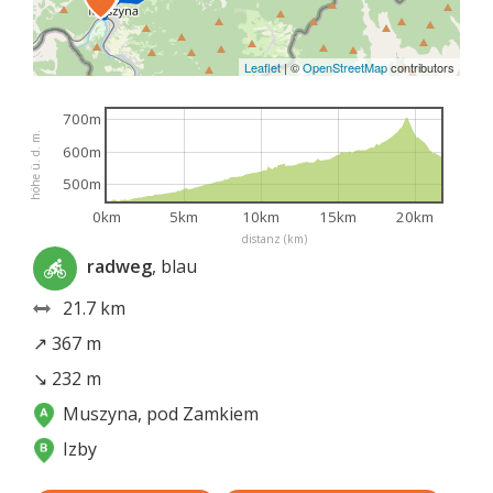
Leaflet
|
©
OpenStreetMap
contributors
700m
höhe ü. d. m.
600m
500m
0km
5km
10km
15km
20km
distanz (km)
radweg
, blau
21.7 km
↗ 367 m
↘ 232 m
Muszyna, pod Zamkiem
Izby