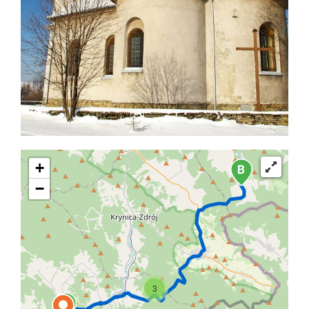
+
−
3