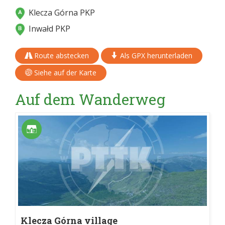
Klecza Górna PKP
Inwałd PKP
Route abstecken
Als GPX herunterladen
Siehe auf der Karte
Auf dem Wanderweg
Klecza Górna village