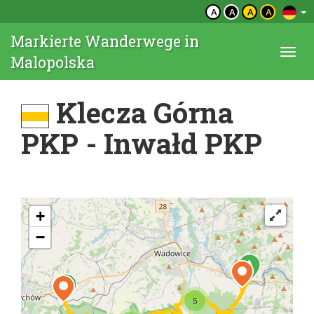
A
A
A
A
Markierte Wanderwege in
Togg
Malopolska
navi
Klecza Górna
PKP - Inwałd PKP
+
−
5