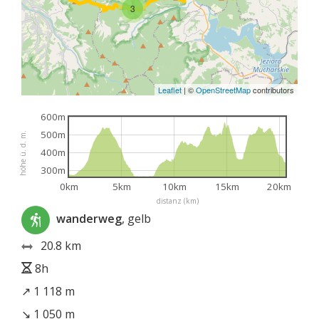
3
Leaflet
|
©
OpenStreetMap
contributors
600m
500m
höhe ü. d. m.
400m
300m
0km
5km
10km
15km
20km
distanz (km)
wanderweg
, gelb
20.8 km
8h
↗ 1 118 m
↘ 1 050 m