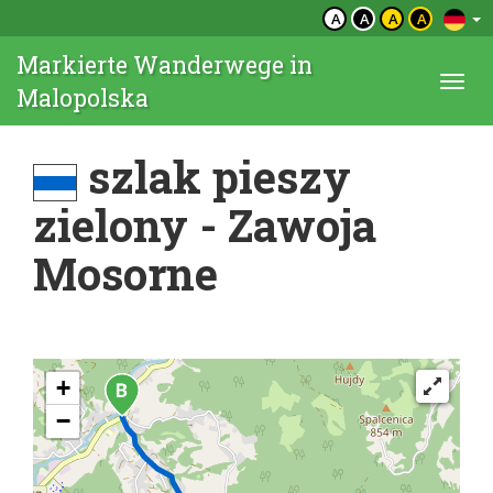
A
A
A
A
Markierte Wanderwege in
Togg
Malopolska
navi
szlak pieszy
zielony - Zawoja
Mosorne
+
−