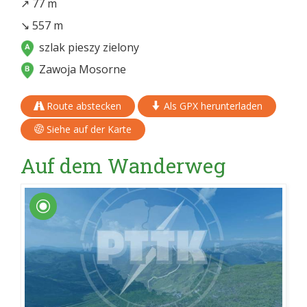
↗ 77 m
↘ 557 m
szlak pieszy zielony
Zawoja Mosorne
Route abstecken
Als GPX herunterladen
Siehe auf der Karte
Auf dem Wanderweg