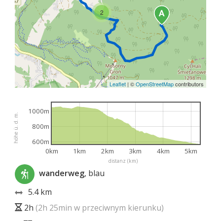
2
Leaflet
|
©
OpenStreetMap
contributors
1000m
höhe ü. d. m.
800m
600m
0km
1km
2km
3km
4km
5km
distanz (km)
wanderweg
, blau
5.4 km
2h
(2h 25min w przeciwnym kierunku)