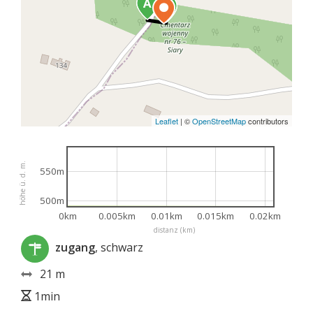
Leaflet
|
©
OpenStreetMap
contributors
höhe ü. d. m.
550m
500m
0km
0.005km
0.01km
0.015km
0.02km
distanz (km)
zugang
, schwarz
21 m
1min