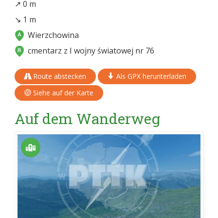
↗ 0 m
↘ 1 m
Wierzchowina
cmentarz z I wojny światowej nr 76
Route abstecken
Als GPX herunterladen
Siehe auf der Karte
Auf dem Wanderweg