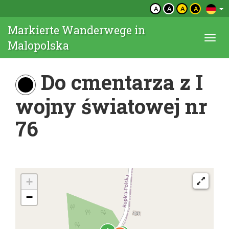
A
A
A
A
Markierte Wanderwege in
Togg
Malopolska
navi
Do cmentarza z I
wojny światowej nr
76
+
−