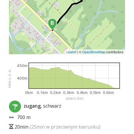
Leaflet
|
©
OpenStreetMap
contributors
450m
höhe ü. d. m.
400m
0km
0.1km
0.2km
0.3km
0.4km
0.5km
0.6km
distanz (km)
zugang
, schwarz
700 m
20min
(25min w przeciwnym kierunku)