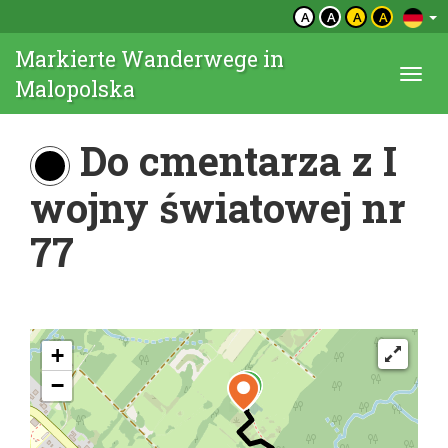
A
A
A
A
Markierte Wanderwege in
Togg
Malopolska
navi
Do cmentarza z I
wojny światowej nr
77
+
−