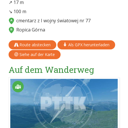
↗ 17 m
↘ 100 m
cmentarz z I wojny światowej nr 77
Ropica Górna
Route abstecken
Als GPX herunterladen
Siehe auf der Karte
Auf dem Wanderweg