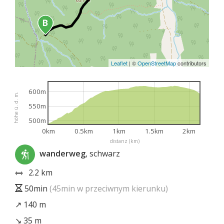
Leaflet
|
©
OpenStreetMap
contributors
600m
höhe ü. d. m.
550m
500m
0km
0.5km
1km
1.5km
2km
distanz (km)
wanderweg
, schwarz
2.2 km
50min
(45min w przeciwnym kierunku)
↗ 140 m
↘ 35 m