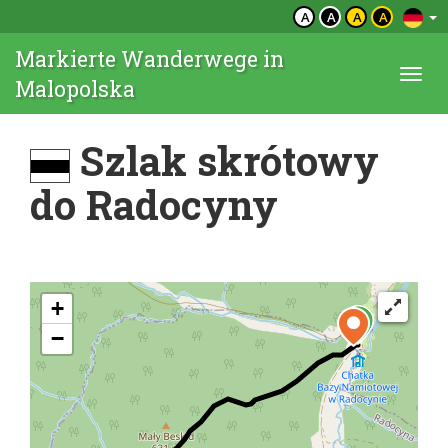
A
A
A
A
Markierte Wanderwege in
Togg
Malopolska
navi
Szlak skrótowy
do Radocyny
+
−