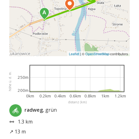
Leaflet
|
©
OpenStreetMap
contributors
höhe ü. d. m.
250m
200m
0km
0.2km
0.4km
0.6km
0.8km
1km
1.2km
distanz (km)
radweg
, grün
1.3 km
↗ 13 m