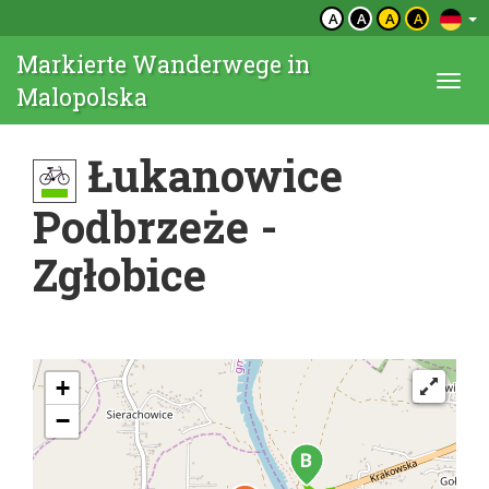
A
A
A
A
Markierte Wanderwege in
Togg
Malopolska
navi
Łukanowice
Podbrzeże -
Zgłobice
+
−