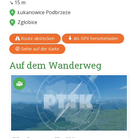
↘ 15 m
Łukanowice Podbrzeże
Zgłobice
Route abstecken
Als GPX herunterladen
Siehe auf der Karte
Auf dem Wanderweg