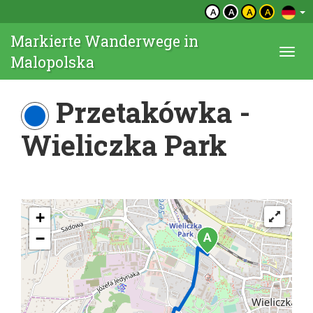
A
A
A
A
Markierte Wanderwege in
Togg
Malopolska
navi
Przetakówka -
Wieliczka Park
+
−