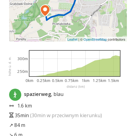
Leaflet
|
©
OpenStreetMap
contributors
300m
höhe ü. d. m.
250m
0km
0.25km
0.5km
0.75km
1km
1.25km
1.5km
distanz (km)
spazierweg
, blau
1.6 km
35min
(30min w przeciwnym kierunku)
↗ 84 m
↘ 6 m