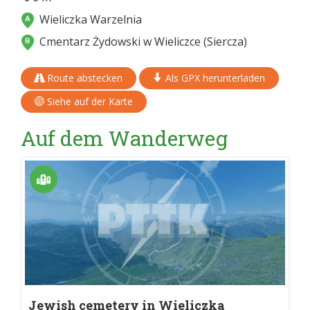
Wieliczka Warzelnia
Cmentarz Żydowski w Wieliczce (Siercza)
Route abstecken
Als GPX herunterladen
Siehe auf der Karte
Auf dem Wanderweg
Jewish cemetery in Wieliczka