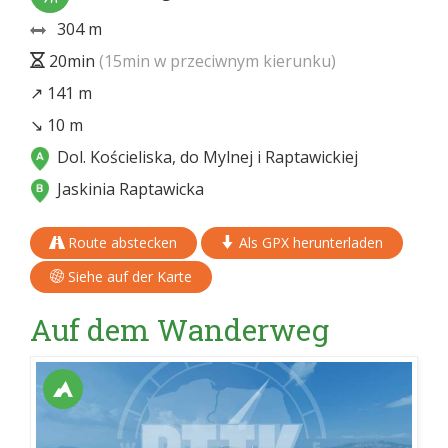
304 m
20min
(15min w przeciwnym kierunku)
↗ 141 m
↘ 10 m
Dol. Kościeliska, do Mylnej i Raptawickiej
Jaskinia Raptawicka
Route abstecken
Als GPX herunterladen
Siehe auf der Karte
Auf dem Wanderweg