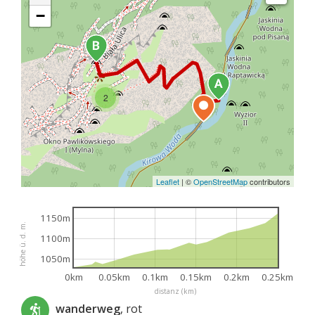
−
2
Leaflet
|
©
OpenStreetMap
contributors
1150m
höhe ü. d. m.
1100m
1050m
0km
0.05km
0.1km
0.15km
0.2km
0.25km
distanz (km)
wanderweg
, rot