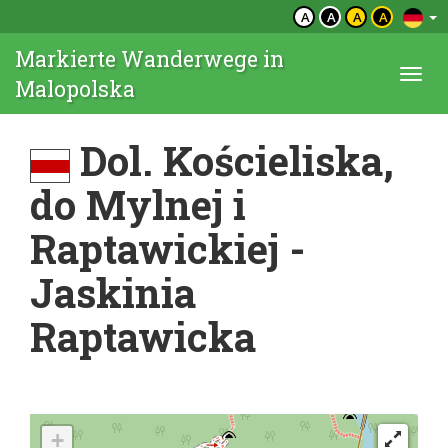
A
A
A
A
Markierte Wanderwege in
Togg
Malopolska
navi
Dol. Kościeliska,
do Mylnej i
Raptawickiej -
Jaskinia
Raptawicka
+