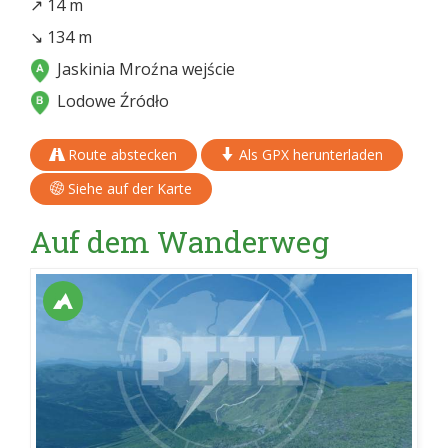
↗ 14 m
↘ 134 m
Jaskinia Mroźna wejście
Lodowe Źródło
Route abstecken
Als GPX herunterladen
Siehe auf der Karte
Auf dem Wanderweg