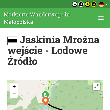
A
A
A
A
Markierte Wanderwege in
Togg
Malopolska
navi
Jaskinia Mroźna
wejście - Lodowe
Źródło
+
−