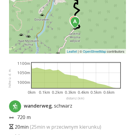
Leaflet
|
©
OpenStreetMap
contributors
1100m
höhe ü. d. m.
1050m
1000m
0km
0.1km
0.2km
0.3km
0.4km
0.5km
0.6km
distanz (km)
wanderweg
, schwarz
720 m
20min
(25min w przeciwnym kierunku)