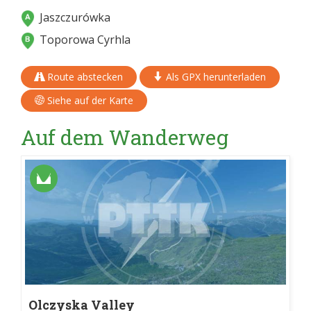
Jaszczurówka
Toporowa Cyrhla
Route abstecken
Als GPX herunterladen
Siehe auf der Karte
Auf dem Wanderweg
Olczyska Valley