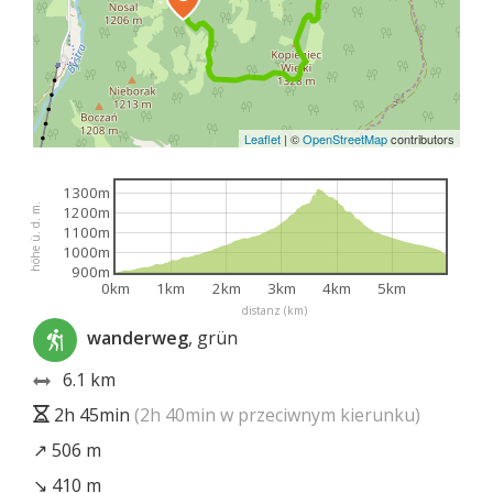
Leaflet
|
©
OpenStreetMap
contributors
1300m
höhe ü. d. m.
1200m
1100m
1000m
900m
0km
1km
2km
3km
4km
5km
distanz (km)
wanderweg
, grün
6.1 km
2h 45min
(2h 40min w przeciwnym kierunku)
↗ 506 m
↘ 410 m