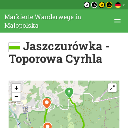
A
A
A
A
Markierte Wanderwege in
Togg
Malopolska
navi
Jaszczurówka -
Toporowa Cyrhla
+
−