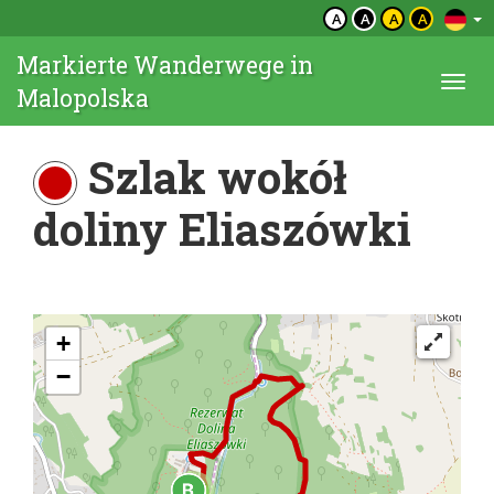
A
A
A
A
Markierte Wanderwege in
Togg
Malopolska
navi
Szlak wokół
doliny Eliaszówki
+
−
2