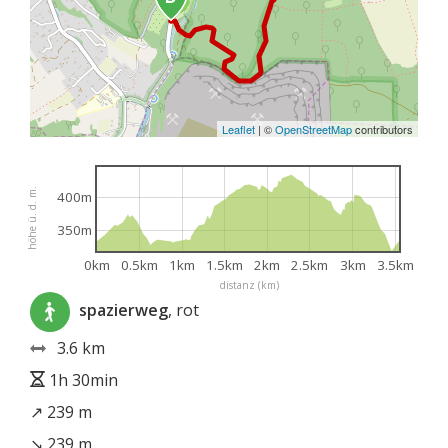
Leaflet
|
©
OpenStreetMap
contributors
höhe ü. d. m.
400m
350m
0km
0.5km
1km
1.5km
2km
2.5km
3km
3.5km
distanz (km)
spazierweg
, rot
3.6 km
1h 30min
↗ 239 m
↘ 239 m