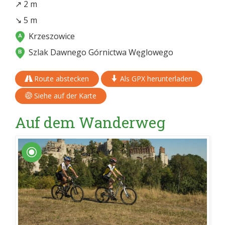
↗ 2 m
↘ 5 m
Krzeszowice
Szlak Dawnego Górnictwa Węglowego
Route abstecken
Als GPX herunterladen
Siehe auf der Karte
Auf dem Wanderweg