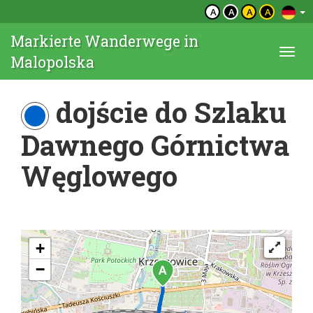
A
A
A
A
Markierte Wanderwege in
Togg
Malopolska
navi
dojście do Szlaku
Dawnego Górnictwa
Węglowego
+
−