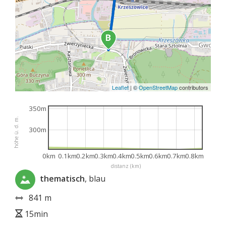
Leaflet
|
©
OpenStreetMap
contributors
350m
höhe ü. d. m.
300m
0km
0.1km
0.2km
0.3km
0.4km
0.5km
0.6km
0.7km
0.8km
distanz (km)
thematisch
, blau
841 m
15min